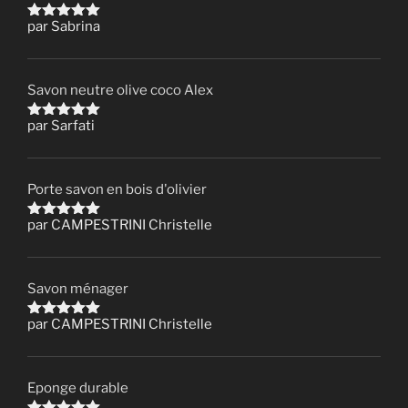
par Sabrina
Note
5
sur 5
Savon neutre olive coco Alex
par Sarfati
Note
5
sur 5
Porte savon en bois d'olivier
par CAMPESTRINI Christelle
Note
5
sur 5
Savon ménager
par CAMPESTRINI Christelle
Note
5
sur 5
Eponge durable