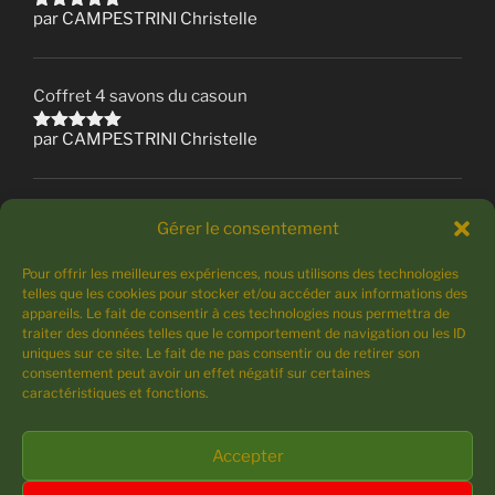
par CAMPESTRINI Christelle
Note
5
sur 5
Coffret 4 savons du casoun
par CAMPESTRINI Christelle
Note
5
sur 5
Déo solide Kat
Gérer le consentement
par CAMPESTRINI Christelle
Note
5
Pour offrir les meilleures expériences, nous utilisons des technologies
sur 5
telles que les cookies pour stocker et/ou accéder aux informations des
appareils. Le fait de consentir à ces technologies nous permettra de
traiter des données telles que le comportement de navigation ou les ID
uniques sur ce site. Le fait de ne pas consentir ou de retirer son
consentement peut avoir un effet négatif sur certaines
MOYENNE DES NOTES
caractéristiques et fonctions.
(4)
Accepter
Note
5
sur 5