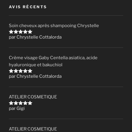
AVIS RÉCENTS
Soin cheveux après shampooing Chrystelle
par Chrystelle Cottalorda
Note
5
sur 5
Crème visage Gaby Centella asiatica, acide
hyaluronique et bakuchiol
par Chrystelle Cottalorda
Note
5
sur 5
ATELIER COSMETIQUE
par Gigi
Note
5
sur 5
ATELIER COSMETIQUE