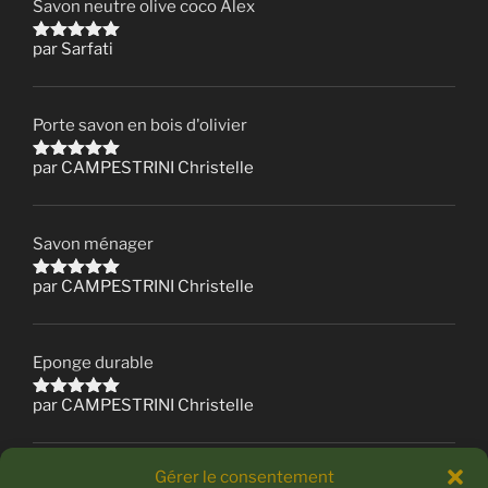
Savon neutre olive coco Alex
par Sarfati
Note
5
sur 5
Porte savon en bois d'olivier
par CAMPESTRINI Christelle
Note
5
sur 5
Savon ménager
par CAMPESTRINI Christelle
Note
5
sur 5
Eponge durable
par CAMPESTRINI Christelle
Note
5
sur 5
Gérer le consentement
Coffret 4 savons du casoun