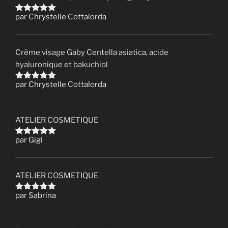
par Chrystelle Cottalorda
Note
5
sur 5
Crème visage Gaby Centella asiatica, acide
hyaluronique et bakuchiol
par Chrystelle Cottalorda
Note
5
sur 5
ATELIER COSMETIQUE
par Gigi
Note
5
sur 5
ATELIER COSMETIQUE
par Sabrina
Note
5
sur 5