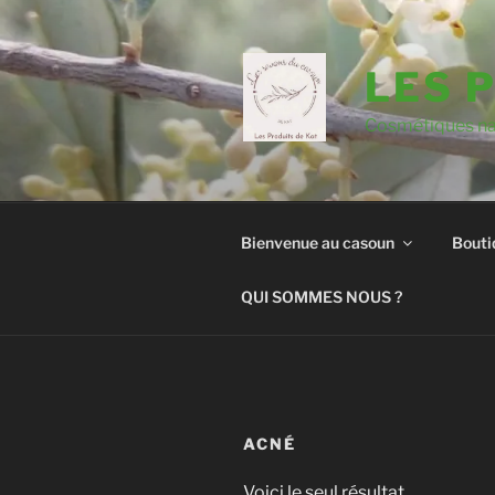
Aller
au
contenu
LES 
principal
Cosmétiques nat
Bienvenue au casoun
Bouti
QUI SOMMES NOUS ?
ACNÉ
Voici le seul résultat