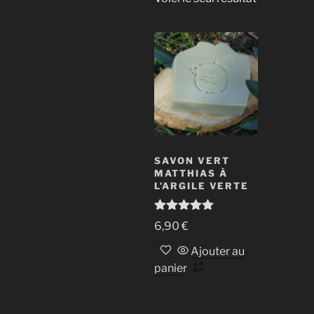
SAVON VERT
MATTHIAS À
L’ARGILE VERTE
Note
5.00
6,90
€
sur 5
Ajouter au
panier