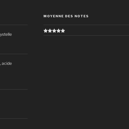
MOYENNE DES NOTES
stelle
Note
5
sur
5
, acide