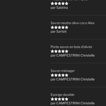
par Sabrina
Note
5
sur
5
Savon neutre olive coco Alex
par Sarfati
Note
5
sur
5
Porte savon en bois d'olivier
par CAMPESTRINI Christelle
Note
5
sur
5
Savon ménager
par CAMPESTRINI Christelle
Note
5
sur
5
Eponge durable
par CAMPESTRINI Christelle
Note
5
sur