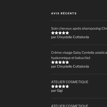
AVIS RÉCENTS
Soin cheveux après shampooing Chry
par Chrystelle Cottalorda
Note
5
sur
5
Crème visage Gaby Centella asiatica
hyaluronique et bakuchiol
par Chrystelle Cottalorda
Note
5
sur
5
ATELIER COSMETIQUE
par Gigi
Note
5
sur
5
ATELIER COSMETIQUE