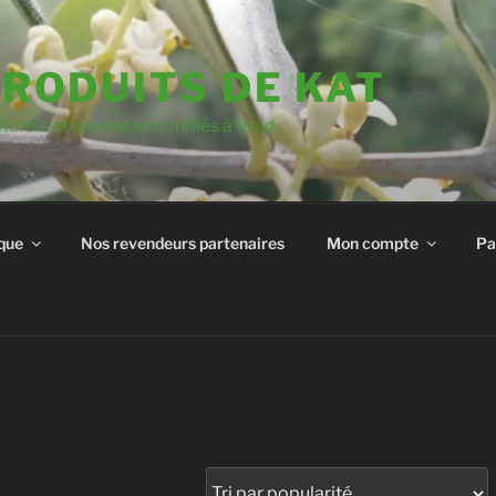
PRODUITS DE KAT
urels et savons saponifiés à froid.
que
Nos revendeurs partenaires
Mon compte
Pa