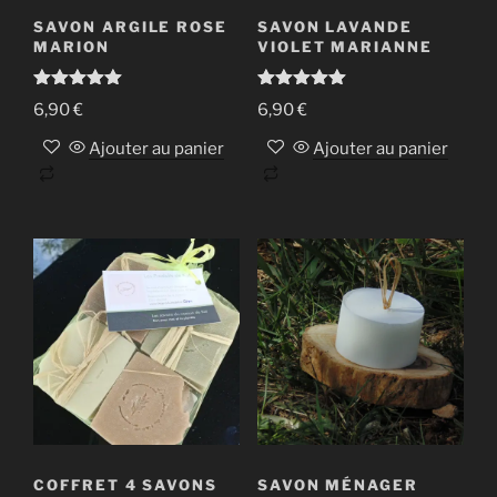
la
SAVON ARGILE ROSE
SAVON LAVANDE
page
MARION
VIOLET MARIANNE
du
produit
Note
5.00
Note
5.00
6,90
€
6,90
€
sur 5
sur 5
Ajouter au panier
Ajouter au panier
COFFRET 4 SAVONS
SAVON MÉNAGER