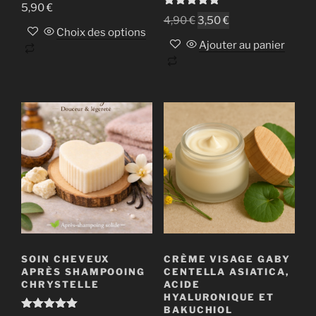
Note
5.00
5,90
€
sur 5
Note
5.00
Le
Le
4,90
€
3,50
€
sur 5
Choix des options
prix
prix
Ajouter au panier
Ce
initial
actuel
produit
était :
est :
a
4,90 €.
3,50 €.
plusieurs
variations.
Les
options
peuvent
être
choisies
sur
la
page
SOIN CHEVEUX
CRÈME VISAGE GABY
du
APRÈS SHAMPOOING
CENTELLA ASIATICA,
CHRYSTELLE
ACIDE
produit
HYALURONIQUE ET
BAKUCHIOL