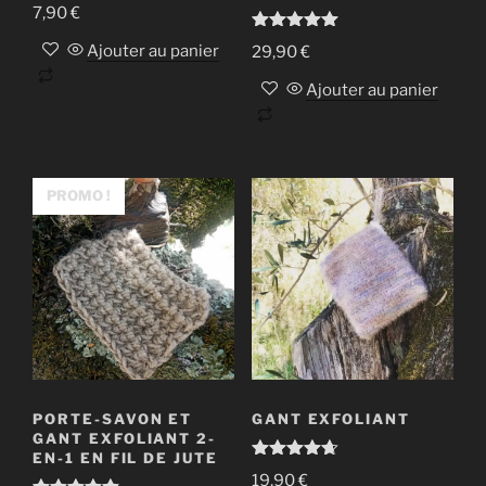
Note
5.00
7,90
€
sur 5
Note
5.00
Ajouter au panier
29,90
€
sur 5
Ajouter au panier
PROMO !
PORTE-SAVON ET
GANT EXFOLIANT
GANT EXFOLIANT 2-
EN-1 EN FIL DE JUTE
Note
4.67
19,90
€