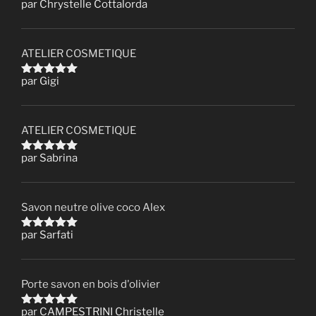
par Chrystelle Cottalorda
Note
5
sur 5
ATELIER COSMETIQUE
par Gigi
Note
5
sur 5
ATELIER COSMETIQUE
par Sabrina
Note
5
sur 5
Savon neutre olive coco Alex
par Sarfati
Note
5
sur 5
Porte savon en bois d'olivier
par CAMPESTRINI Christelle
Note
5