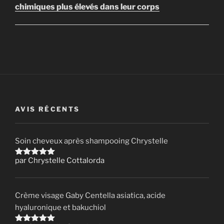
chimiques plus élevés dans leur corps
AVIS RÉCENTS
Soin cheveux après shampooing Chrystelle
par Chrystelle Cottalorda
Note
5
sur 5
Crème visage Gaby Centella asiatica, acide
hyaluronique et bakuchiol