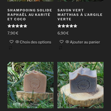
la
page
SHAMPOOING SOLIDE
SAVON VERT
du
RAPHAËL AU KARITÉ
MATTHIAS À L’ARGILE
ET COCO
VERTE
produit
Note
5.00
Note
5.00
7,90
€
6,90
€
sur 5
sur 5
Choix des options
Ajouter au panier
Ce
produit
a
plusieurs
variations.
Les
options
peuvent
être
choisies
sur