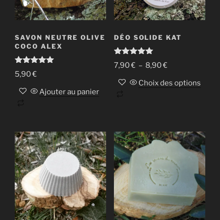
SAVON NEUTRE OLIVE
DÉO SOLIDE KAT
COCO ALEX
Note
5.00
Plage
7,90
€
–
8,90
€
sur 5
Note
5.00
5,90
€
de
sur 5
Choix des options
prix :
Ajouter au panier
Ce
7,90 €
produit
à
a
8,90 €
plusieurs
variations.
Les
options
peuvent
être
choisies
sur