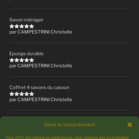
sur 5
Savon ménager
par CAMPESTRINI Christelle
Note
5
sur 5
Eponge durable
par CAMPESTRINI Christelle
Note
5
sur 5
Coffret 4 savons du casoun
par CAMPESTRINI Christelle
Note
5
sur 5
Déo solide Kat
Gérer le consentement
par CAMPESTRINI Christelle
Note
5
Pour offrir les meilleures expériences, nous utilisons des technologies
sur 5