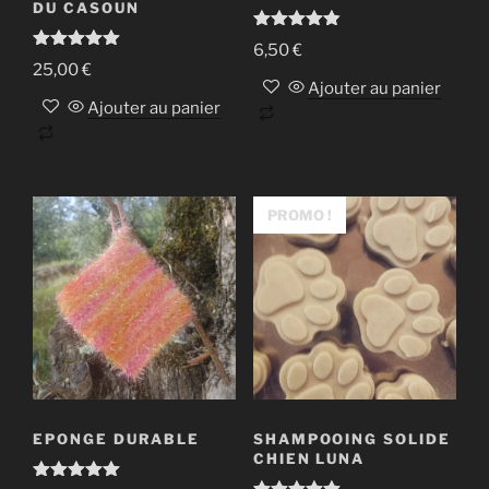
DU CASOUN
Note
4.86
6,50
€
sur 5
Note
5.00
25,00
€
sur 5
Ajouter au panier
Ajouter au panier
PROMO !
EPONGE DURABLE
SHAMPOOING SOLIDE
CHIEN LUNA