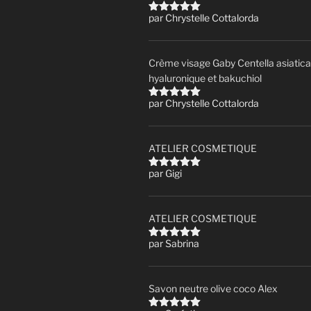
par Chrystelle Cottalorda
Note
5
sur
5
Crème visage Gaby Centella asiatica
hyaluronique et bakuchiol
par Chrystelle Cottalorda
Note
5
sur
5
ATELIER COSMETIQUE
par Gigi
Note
5
sur
5
ATELIER COSMETIQUE
par Sabrina
Note
5
sur
5
Savon neutre olive coco Alex