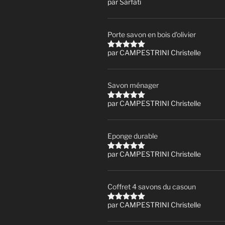
par Sarfati
Note
5
sur
5
Porte savon en bois d'olivier
par CAMPESTRINI Christelle
Note
5
sur
5
Savon ménager
par CAMPESTRINI Christelle
Note
5
sur
5
Eponge durable
par CAMPESTRINI Christelle
Note
5
sur
5
Coffret 4 savons du casoun
par CAMPESTRINI Christelle
Note
5
sur
5