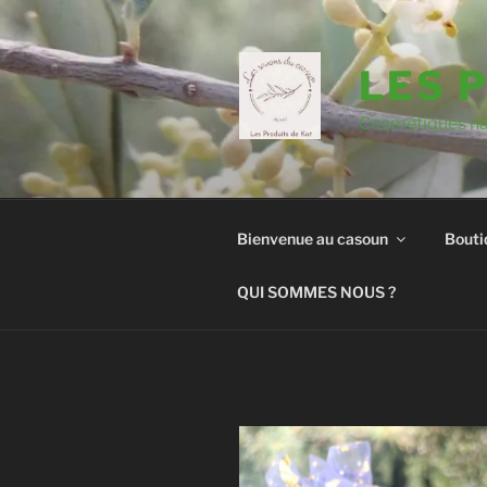
Aller
au
contenu
LES 
principal
Cosmétiques nat
Bienvenue au casoun
Bouti
QUI SOMMES NOUS ?