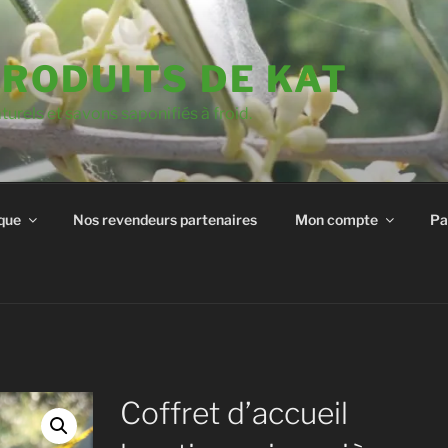
PRODUITS DE KAT
urels et savons saponifiés à froid.
que
Nos revendeurs partenaires
Mon compte
Pa
Coffret d’accueil