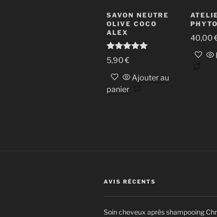
SAVON NEUTRE
ATELI
OLIVE COCO
PHYTO
ALEX
40,00
Note
5.00
5,90
€
sur 5
Ajouter au
panier
AVIS RÉCENTS
Soin cheveux après shampooing Chry