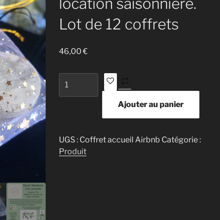
location saisonnière.
Lot de 12 coffrets
46,00
€
quantité
de
Coffret
Ajouter au panier
d'accueil
location
saisonnière.
UGS :
Coffret accueil Airbnb
Catégorie :
Lot
Produit
de
12
coffrets