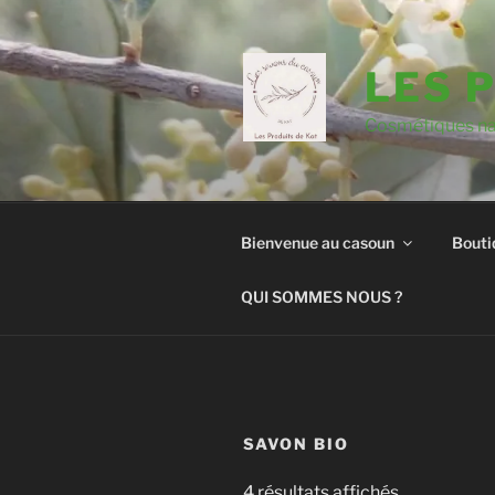
Aller
au
contenu
LES 
principal
Cosmétiques nat
Bienvenue au casoun
Bouti
QUI SOMMES NOUS ?
SAVON BIO
Trié
4 résultats affichés