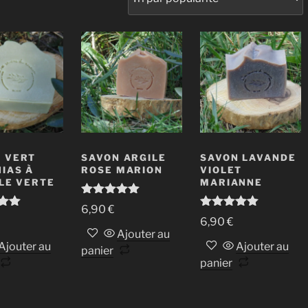
 VERT
SAVON ARGILE
SAVON LAVANDE
IAS À
ROSE MARION
VIOLET
ILE VERTE
MARIANNE
Note
5.00
6,90
€
sur 5
00
Note
5.00
6,90
€
sur 5
Ajouter au
Ajouter au
Ajouter au
panier
panier