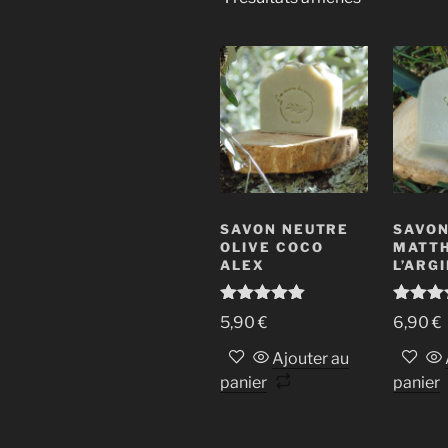
par
popularité
SAVON NEUTRE
SAVON
OLIVE COCO
MATTH
ALEX
L’ARG
Note
5.00
Note
5.
5,90
€
6,90
€
sur 5
sur 5
Ajouter au
panier
panier