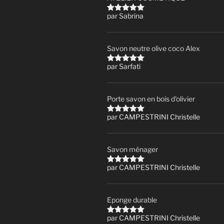
par Sabrina
Note
5
sur
5
Savon neutre olive coco Alex
par Sarfati
Note
5
sur
5
Porte savon en bois d'olivier
par CAMPESTRINI Christelle
Note
5
sur
5
Savon ménager
par CAMPESTRINI Christelle
Note
5
sur
5
Eponge durable
par CAMPESTRINI Christelle
Note
5
sur